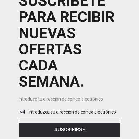
SUSCRÍBETE
PARA RECIBIR
NUEVAS
OFERTAS
CADA
SEMANA.
Introduce tu dirección de correo electrónico
Introduce
tu
dirección
de
SUSCRIBIRSE
correo