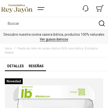
Buscar
Descubre nuestra cocina casera ibérica, productos 100% naturales
Ver guisos ibéricos
Inicio
Paleta de cebo de campo ibérica 50% raza ibérica. Ecológica
Nature.
DETALLES
RESEÑAS
Saltar
Novedad
al
final
de
la
galería