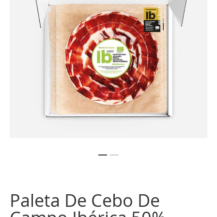
de
imágenes
Saltar
al
comienzo
Paleta De Cebo De
de
la
galería