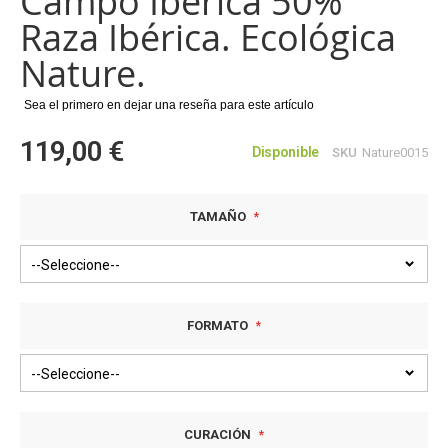
Campo Ibérica 50%
de
Raza Ibérica. Ecológica
imágenes
Nature.
Sea el primero en dejar una reseña para este artículo
119,00 €
Disponible
SKU
Nature0015
TAMAÑO
FORMATO
CURACIÓN