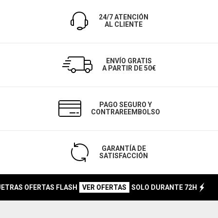
24/7 ATENCIÓN
AL CLIENTE
ENVÍO GRATIS
A PARTIR DE 50€
PAGO SEGURO Y
CONTRAREEMBOLSO
GARANTÍA DE
SATISFACCIÓN
RAS OFERTAS FLASH
SOLO DURANTE 72H
N
VER OFERTAS