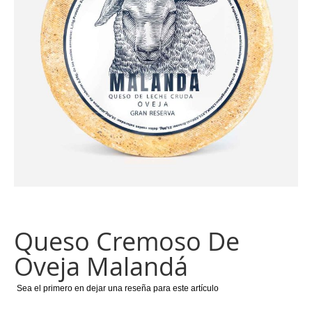
imágenes
Saltar
al
comienzo
Queso Cremoso De
de
la
Oveja Malandá
galería
de
Sea el primero en dejar una reseña para este artículo
imágenes