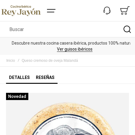
Buscar
Descubre nuestra cocina casera ibérica, productos 100% naturales
Ver guisos ibéricos
Inicio
Queso cremoso de oveja Malandá
DETALLES
RESEÑAS
Saltar
Novedad
al
final
de
la
galería
de