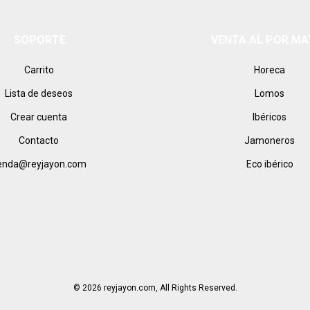
SOPORTE
VENTA AL POR M
Carrito
Horeca
Lista de deseos
Lomos
Crear cuenta
Ibéricos
Contacto
Jamoneros
ienda@reyjayon.com
Eco ibérico
© 2026 reyjayon.com, All Rights Reserved.