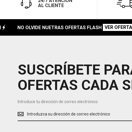
24/7 ATENCIÓN
AL CLIENTE
VER OFERTAS
NO OLVIDE NUETRAS OFERTAS FLASH
SUSCRÍBETE PAR
OFERTAS CADA 
Introduce tu dirección de correo electrónico
Introduce
tu
dirección
de