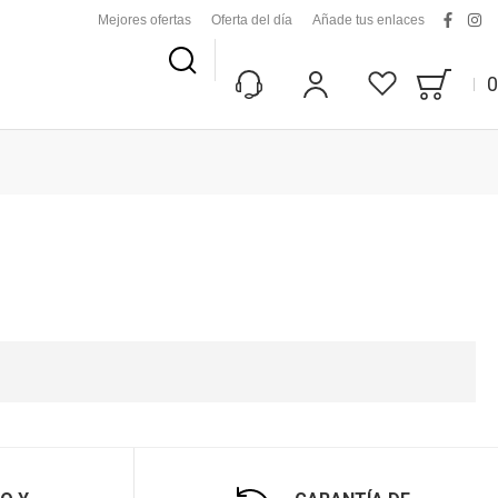
Mejores ofertas
Oferta del día
Añade tus enlaces
facebo
ins
Buscar
0
Bag
Mi Cuenta
Lista De Deseos