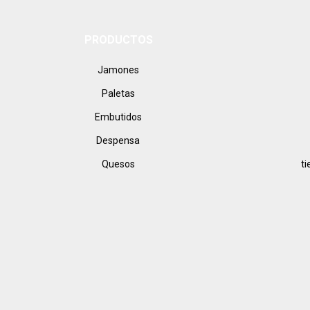
correo
electrónico
PRODUCTOS
Jamones
Paletas
Embutidos
Despensa
Quesos
t