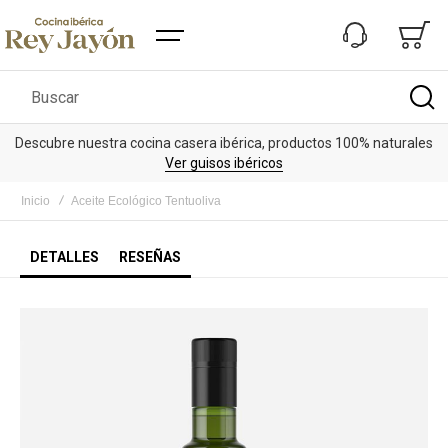
Buscar
Descubre nuestra cocina casera ibérica, productos 100% naturales
Ver guisos ibéricos
Inicio
Aceite Ecológico Tentuoliva
DETALLES
RESEÑAS
Saltar
al
final
de
la
galería
de