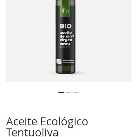
imágenes
Saltar
al
comienzo
Aceite Ecológico
de
la
Tentuoliva
galería
de