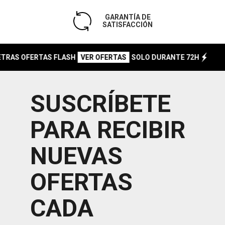
GARANTÍA DE
SATISFACCIÓN
S OFERTAS FLASH
SOLO DURANTE 72H
NO 
VER OFERTAS
SUSCRÍBETE
PARA RECIBIR
NUEVAS
OFERTAS
CADA