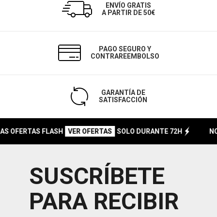
ENVÍO GRATIS
A PARTIR DE 50€
PAGO SEGURO Y
CONTRAREEMBOLSO
GARANTÍA DE
SATISFACCIÓN
OFERTAS FLASH
SOLO DURANTE 72H
NO OL
VER OFERTAS
SUSCRÍBETE
PARA RECIBIR