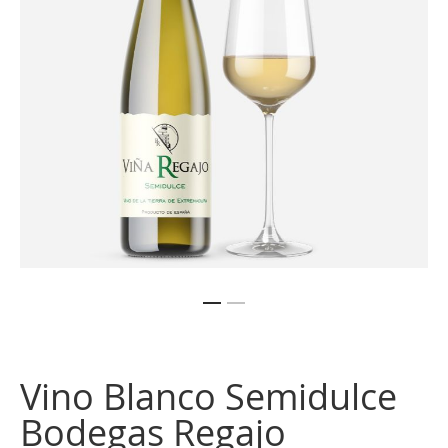
imágenes
Saltar
al
comienzo
Vino Blanco Semidulce
de
la
Bodegas Regajo
galería
de