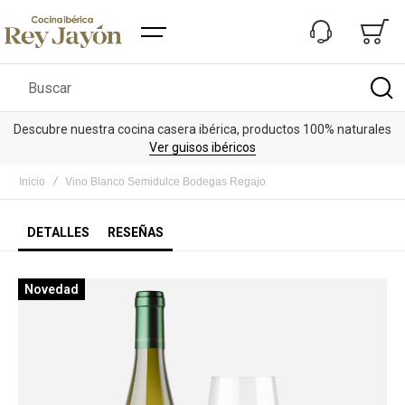
Buscar
Descubre nuestra cocina casera ibérica, productos 100% naturales
Ver guisos ibéricos
Inicio
Vino Blanco Semidulce Bodegas Regajo
DETALLES
RESEÑAS
Saltar
Novedad
al
final
de
la
galería
de