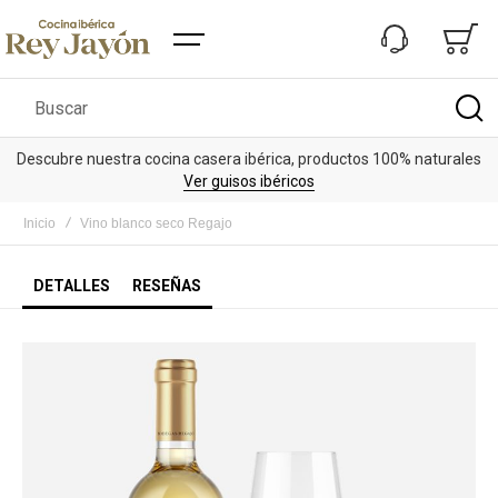
Buscar
Descubre nuestra cocina casera ibérica, productos 100% naturales
Ver guisos ibéricos
Inicio
Vino blanco seco Regajo
DETALLES
RESEÑAS
Saltar
al
final
de
la
galería
de