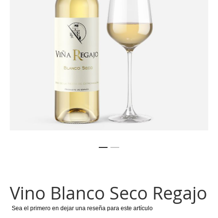
imágenes
Saltar
al
comienzo
Vino Blanco Seco Regajo
de
la
galería
Sea el primero en dejar una reseña para este artículo
de