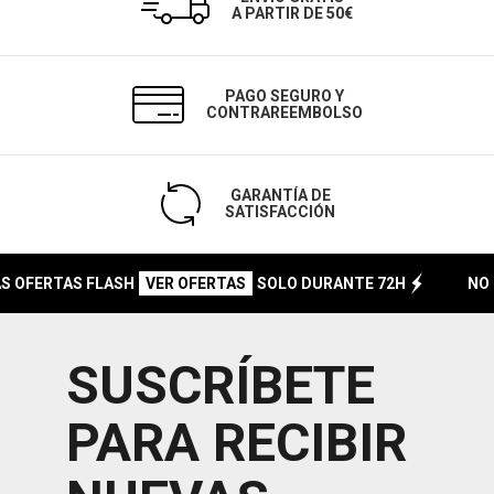
A PARTIR DE 50€
PAGO SEGURO Y
CONTRAREEMBOLSO
GARANTÍA DE
SATISFACCIÓN
FERTAS FLASH
SOLO DURANTE 72H
NO OLV
VER OFERTAS
SUSCRÍBETE
PARA RECIBIR