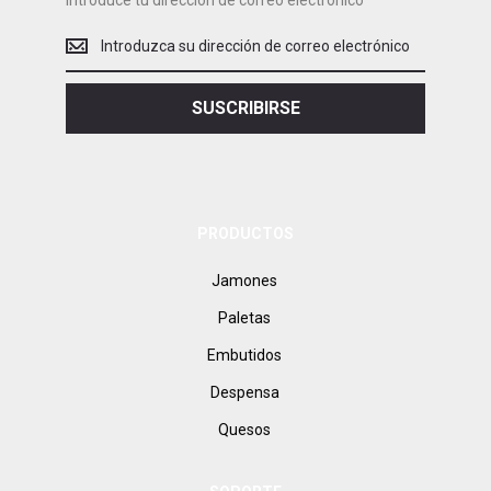
Introduce tu dirección de correo electrónico
Introduce
tu
dirección
de
SUSCRIBIRSE
correo
electrónico
PRODUCTOS
Jamones
Paletas
Embutidos
Despensa
Quesos