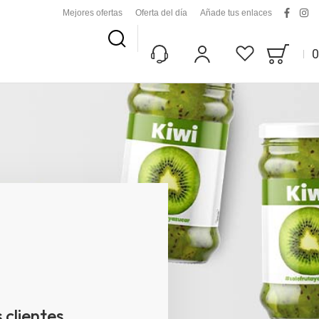
Mejores ofertas
Oferta del día
Añade tus enlaces
facebo
ins
Buscar
0
Bag
Mi Cuenta
Lista De Deseos
 clientes