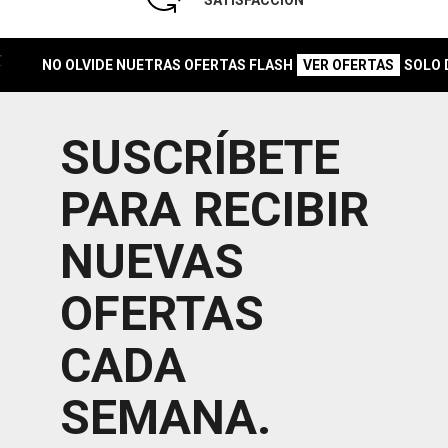
SATISFACCIÓN
NO OLVIDE NUETRAS OFERTAS FLASH
SOLO DUR
VER OFERTAS
SUSCRÍBETE
PARA RECIBIR
NUEVAS
OFERTAS
CADA
SEMANA.