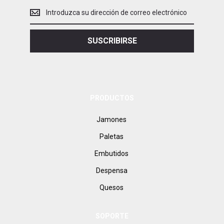
Introduce
tu
dirección
de
SUSCRIBIRSE
correo
electrónico
PRODUCTOS
Jamones
Paletas
Embutidos
Despensa
Quesos
SOPORTE