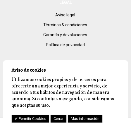
LEGAL
Aviso legal
Términos & condiciones
Garantía y devoluciones
Política de privacidad
Aviso de cookies
Utilizamos cookies propias y de terceros para
ofrecerte una mejor experiencia y servicio, de
acuerdo a tus hábitos de navegación de manera
© 2026 reyjayon.com, All Rights Reserved.
anónima. Si continúas navegando, consideramos
que aceptas su uso.
Permitir Cookies
Cerrar
Más información
Cuenta
Menu
Ayuda
Comercio