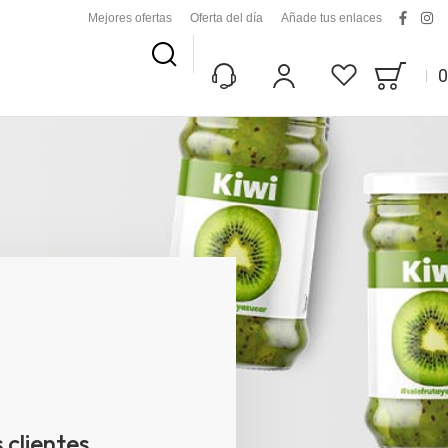
Mejores ofertas
Oferta del día
Añade tus enlaces
facebo
ins
Buscar
0
Bag
Mi Cuenta
Lista De Deseos
 clientes