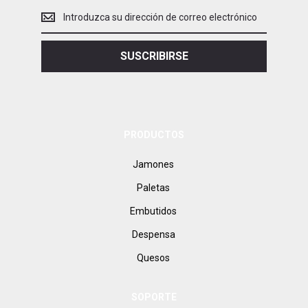
Introduce
tu
dirección
de
SUSCRIBIRSE
correo
electrónico
PRODUCTOS
Jamones
Paletas
Embutidos
Despensa
Quesos
SOPORTE