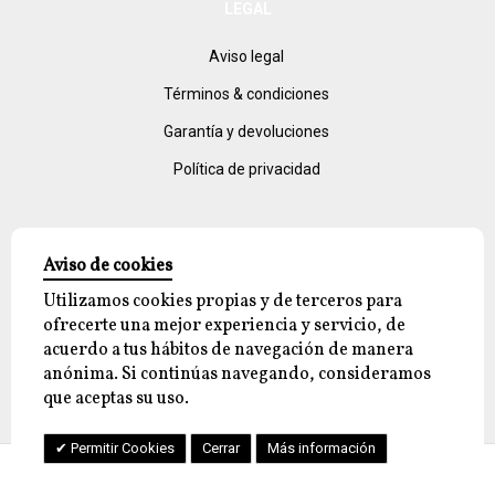
LEGAL
Aviso legal
Términos & condiciones
Garantía y devoluciones
Política de privacidad
Aviso de cookies
Utilizamos cookies propias y de terceros para
ofrecerte una mejor experiencia y servicio, de
acuerdo a tus hábitos de navegación de manera
© 2026 reyjayon.com, All Rights Reserved.
anónima. Si continúas navegando, consideramos
que aceptas su uso.
Permitir Cookies
Cerrar
Más información
Cuenta
Menu
Ayuda
Comercio