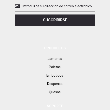
Introduce
tu
dirección
de
SUSCRIBIRSE
correo
electrónico
PRODUCTOS
Jamones
Paletas
Embutidos
Despensa
Quesos
SOPORTE