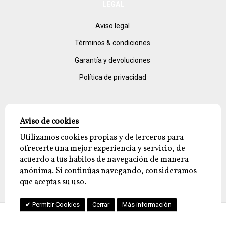
LEGAL
Aviso legal
Términos & condiciones
Garantía y devoluciones
Política de privacidad
Aviso de cookies
Utilizamos cookies propias y de terceros para
ofrecerte una mejor experiencia y servicio, de
acuerdo a tus hábitos de navegación de manera
© 2026 reyjayon.com, All Rights Reserved.
anónima. Si continúas navegando, consideramos
que aceptas su uso.
Permitir Cookies
Cerrar
Más información
Cuenta
Menu
Ayuda
Comercio