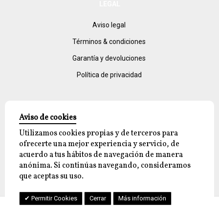
LEGAL
Aviso legal
Términos & condiciones
Garantía y devoluciones
Política de privacidad
Aviso de cookies
Utilizamos cookies propias y de terceros para
ofrecerte una mejor experiencia y servicio, de
acuerdo a tus hábitos de navegación de manera
© 2026 reyjayon.com, All Rights Reserved.
anónima. Si continúas navegando, consideramos
que aceptas su uso.
Permitir Cookies
Cerrar
Más información
Cuenta
Menu
Ayuda
Comercio