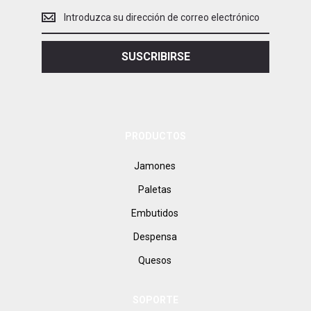
Introduce
tu
dirección
de
SUSCRIBIRSE
correo
electrónico
PRODUCTOS
Jamones
Paletas
Embutidos
Despensa
Quesos
SOPORTE