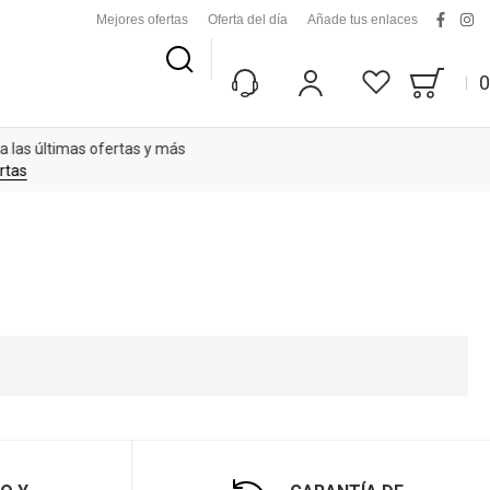
Mejores ofertas
Oferta del día
Añade tus enlaces
facebo
ins
Buscar
0
Bag
Mi Cuenta
Lista De Deseos