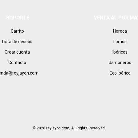
SOPORTE
VENTA AL POR M
Carrito
Horeca
Lista de deseos
Lomos
Crear cuenta
Ibéricos
Contacto
Jamoneros
ienda@reyjayon.com
Eco ibérico
© 2026 reyjayon.com, All Rights Reserved.