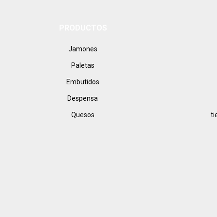
correo
electrónico
PRODUCTOS
Jamones
Paletas
Embutidos
Despensa
Quesos
t