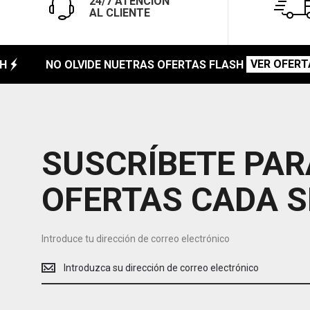
24/7 ATENCIÓN
AL CLIENTE
VER OFERTA
NO OLVIDE NUETRAS OFERTAS FLASH
SUSCRÍBETE PAR
OFERTAS CADA 
Introduce tu dirección de correo electrónico
Introduce
tu
dirección
de