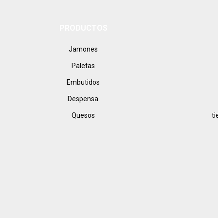
correo
electrónico
PRODUCTOS
Jamones
Paletas
Embutidos
Despensa
Quesos
t