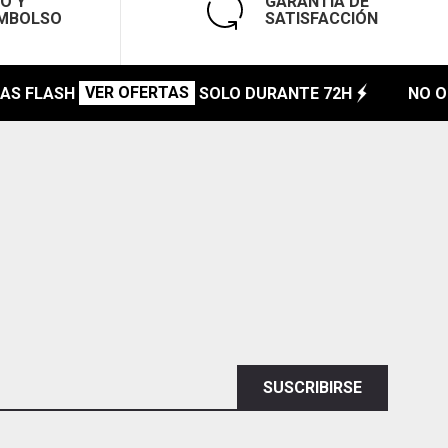
O Y
GARANTÍA DE
MBOLSO
SATISFACCIÓN
VER OFERTAS
S FLASH
SOLO DURANTE 72H
NO OLV
SUSCRIBIRSE