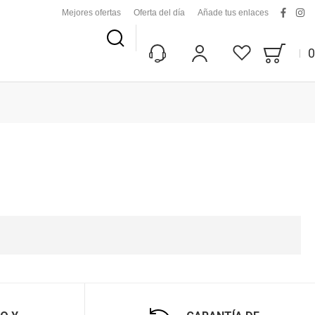
Mejores ofertas
Oferta del día
Añade tus enlaces
facebo
ins
Buscar
0
Bag
Mi Cuenta
Lista De Deseos