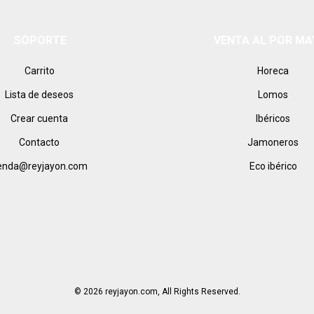
SOPORTE
VENTA AL POR M
Carrito
Horeca
Lista de deseos
Lomos
Crear cuenta
Ibéricos
Contacto
Jamoneros
ienda@reyjayon.com
Eco ibérico
© 2026 reyjayon.com, All Rights Reserved.